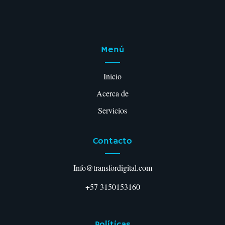
Menú
Inicio
Acerca de
Servicios
Contacto
Info@transfordigital.com
+57 3150153160
Políticas