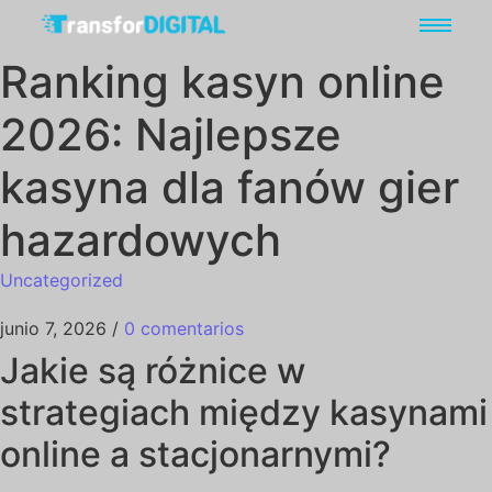
Ranking kasyn online
2026: Najlepsze
kasyna dla fanów gier
hazardowych
Uncategorized
junio 7, 2026
/
0 comentarios
Jakie są różnice w
strategiach między kasynami
online a stacjonarnymi?