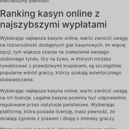
mechanizmy płatności.
Ranking kasyn online z
najszybszymi wypłatami
Wybierając najlepsze kasyno online, warto zwrócić uwagę
na różnorodność dostępnych gier kasynowych. Im więcej
opcji, tym większa szansa na znalezienie swojego
ulubionego tytułu. Gry na żywo, w których możesz
rywalizować z prawdziwymi krupierami, są szczególnie
popularne wśród graczy, którzy szukają autentycznego
doświadczenia.
Wybierając najlepsze kasyna online, warto zwrócić uwagę
na ich licencje. Legalne kasyna powinny być odpowiednio
regulowane przez instytucje państwowe. Wybierając
platformę, która posiada licencję, masz pewność, że
działają zgodnie z prawem i dbają o interesy graczy.