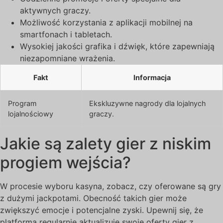
aktywnych graczy.
Możliwość korzystania z aplikacji mobilnej na
smartfonach i tabletach.
Wysokiej jakości grafika i dźwięk, które zapewniają
niezapomniane wrażenia.
Fakt
Informacja
Program
Ekskluzywne nagrody dla lojalnych
lojalnościowy
graczy.
Jakie są zalety gier z niskim
progiem wejścia?
W procesie wyboru kasyna, zobacz, czy oferowane są gry
z dużymi jackpotami. Obecność takich gier może
zwiększyć emocje i potencjalne zyski. Upewnij się, że
platforma regularnie aktualizuje swoje oferty gier z