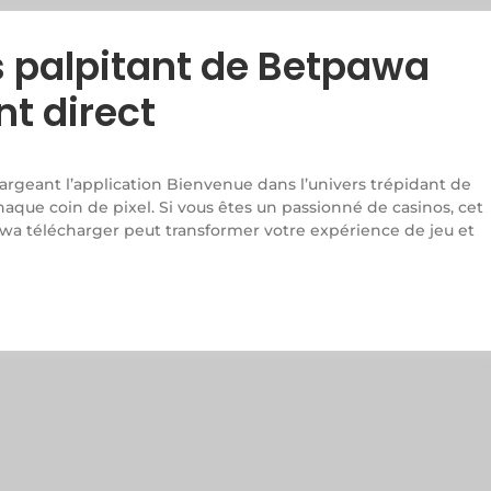
s palpitant de Betpawa
t direct
argeant l’application Bienvenue dans l’univers trépidant de
haque coin de pixel. Si vous êtes un passionné de casinos, cet
awa télécharger peut transformer votre expérience de jeu et