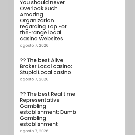
You should never
Overlook Such
Amazing
Organization
regarding Top For
the-range local
casino Websites
agosto 7, 2026
?? The best Alive
Broker Local casino:
Stupid Local casino
agosto 7, 2026
?? The best Real time
Representative
Gambling
establishment: Dumb
Gambling
establishment
agosto 7, 2026