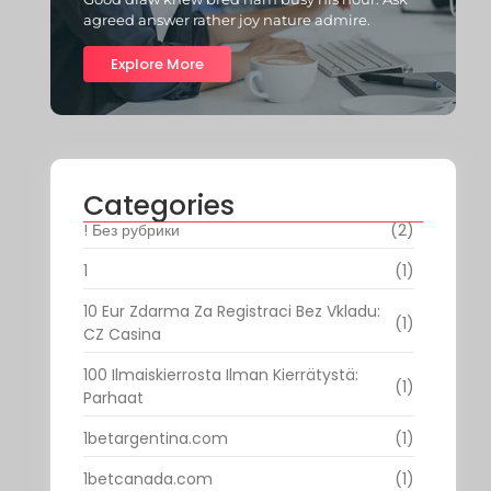
agreed answer rather joy nature admire.
Explore More
Categories
! Без рубрики
(2)
1
(1)
10 Eur Zdarma Za Registraci Bez Vkladu:
(1)
CZ Casina
100 Ilmaiskierrosta Ilman Kierrätystä:
(1)
Parhaat
1betargentina.com
(1)
1betcanada.com
(1)