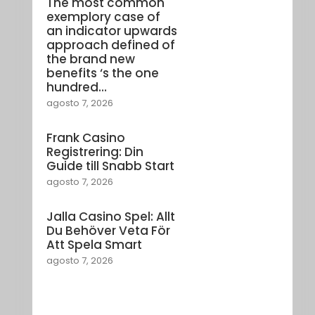
The most common
exemplory case of
an indicator upwards
approach defined of
the brand new
benefits ‘s the one
hundred…
agosto 7, 2026
Frank Casino
Registrering: Din
Guide till Snabb Start
agosto 7, 2026
Jalla Casino Spel: Allt
Du Behöver Veta För
Att Spela Smart
agosto 7, 2026