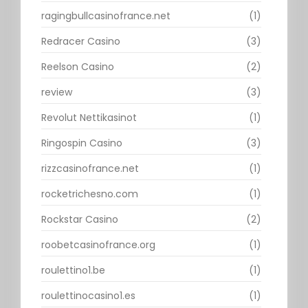
ragingbullcasinofrance.net
(1)
Redracer Casino
(3)
Reelson Casino
(2)
review
(3)
Revolut Nettikasinot
(1)
Ringospin Casino
(3)
rizzcasinofrance.net
(1)
rocketrichesno.com
(1)
Rockstar Casino
(2)
roobetcasinofrance.org
(1)
roulettino1.be
(1)
roulettinocasino1.es
(1)