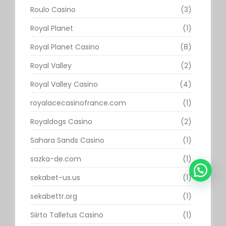
Roulo Casino
(3)
Royal Planet
(1)
Royal Planet Casino
(8)
Royal Valley
(2)
Royal Valley Casino
(4)
royalacecasinofrance.com
(1)
Royaldogs Casino
(2)
Sahara Sands Casino
(1)
sazka-de.com
(1)
sekabet-us.us
(1)
sekabettr.org
(1)
Siirto Talletus Casino
(1)