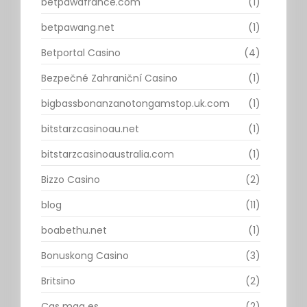
betpawafrance.com
(1)
betpawang.net
(1)
Betportal Casino
(4)
Bezpečné Zahraniční Casino
(1)
bigbassbonanzanotongamstop.uk.com
(1)
bitstarzcasinoau.net
(1)
bitstarzcasinoaustralia.com
(1)
Bizzo Casino
(2)
blog
(11)
boabethu.net
(1)
Bonuskong Casino
(3)
Britsino
(2)
Cas mag es
(2)