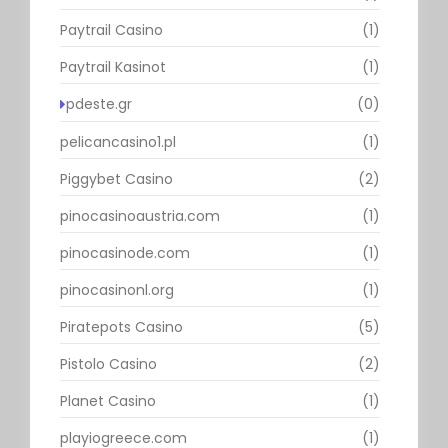
Paytrail Casino
(1)
Paytrail Kasinot
(1)
pdeste.gr
(0)
pelicancasino1.pl
(1)
Piggybet Casino
(2)
pinocasinoaustria.com
(1)
pinocasinode.com
(1)
pinocasinonl.org
(1)
Piratepots Casino
(5)
Pistolo Casino
(2)
Planet Casino
(1)
playiogreece.com
(1)