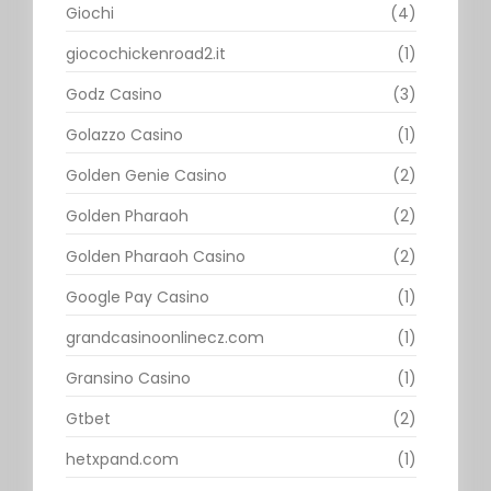
Giochi
(4)
giocochickenroad2.it
(1)
Godz Casino
(3)
Golazzo Casino
(1)
Golden Genie Casino
(2)
Golden Pharaoh
(2)
Golden Pharaoh Casino
(2)
Google Pay Casino
(1)
grandcasinoonlinecz.com
(1)
Gransino Casino
(1)
Gtbet
(2)
hetxpand.com
(1)