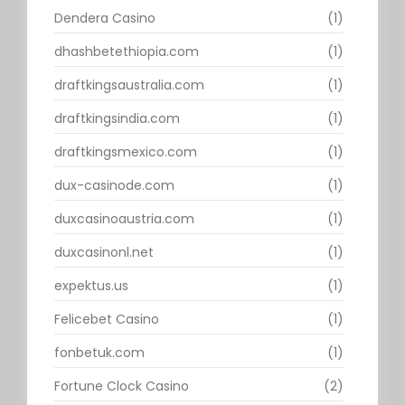
Dendera Casino
(1)
dhashbetethiopia.com
(1)
draftkingsaustralia.com
(1)
draftkingsindia.com
(1)
draftkingsmexico.com
(1)
dux-casinode.com
(1)
duxcasinoaustria.com
(1)
duxcasinonl.net
(1)
expektus.us
(1)
Felicebet Casino
(1)
fonbetuk.com
(1)
Fortune Clock Casino
(2)