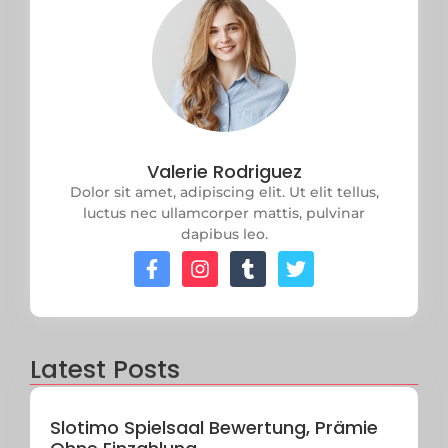
Valerie Rodriguez
Dolor sit amet, adipiscing elit. Ut elit tellus,
luctus nec ullamcorper mattis, pulvinar
dapibus leo.
Latest Posts
Slotimo Spielsaal Bewertung, Prämie