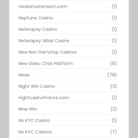
neobetosterreich.com
(1)
Neptune Casino
(1)
Neterapay Casino
(1)
Neterapay Vklad Casino
(1)
New Non Gamstop Casinos
(1)
New Video Chat Platform
(6)
News
(78)
Night Win Casino
(3)
nightcasinofrance.com
(1)
Nine Win
(2)
No KYC Casino
(1)
No KYC Casinos
(7)