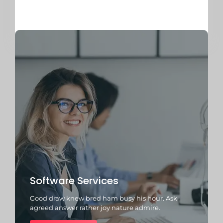
Load More
Software Services
Good draw knew bred ham busy his hour. Ask
agreed answer rather joy nature admire.