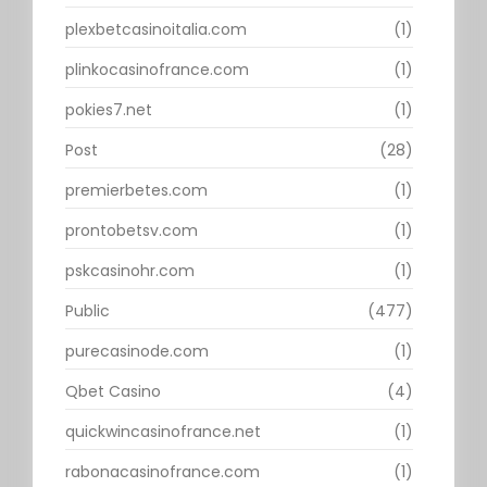
plexbetcasinoitalia.com
(1)
plinkocasinofrance.com
(1)
pokies7.net
(1)
Post
(28)
premierbetes.com
(1)
prontobetsv.com
(1)
pskcasinohr.com
(1)
Public
(477)
purecasinode.com
(1)
Qbet Casino
(4)
quickwincasinofrance.net
(1)
rabonacasinofrance.com
(1)