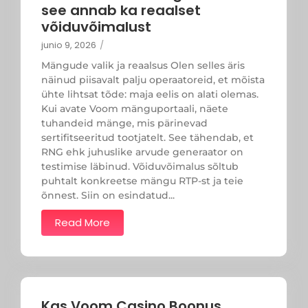
see annab ka reaalset
võiduvõimalust
junio 9, 2026
/
Mängude valik ja reaalsus Olen selles äris
näinud piisavalt palju operaatoreid, et mõista
ühte lihtsat tõde: maja eelis on alati olemas.
Kui avate Voom mänguportaali, näete
tuhandeid mänge, mis pärinevad
sertifitseeritud tootjatelt. See tähendab, et
RNG ehk juhuslike arvude generaator on
testimise läbinud. Võiduvõimalus sõltub
puhtalt konkreetse mängu RTP-st ja teie
õnnest. Siin on esindatud...
Read More
Kas Voom Casino Boonus