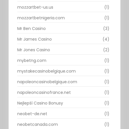
mozzartbet-us.us
(1)
mozzartbetnigeria.com
(1)
Mr Ben Casino
(3)
Mr James Casino
(4)
Mr Jones Casino
(2)
mybetng.com
(1)
mystakecasinobelgique.com
(1)
napoleoncasinobelgique.com
(1)
napoleoncasinofrance.net
(1)
Nejlepší Casino Bonusy
(1)
neobet-de.net
(1)
neobetcanada.com
(1)