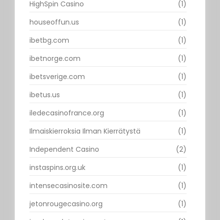
HighSpin Casino
(1)
houseoffun.us
(1)
ibetbg.com
(1)
ibetnorge.com
(1)
ibetsverige.com
(1)
ibetus.us
(1)
iledecasinofrance.org
(1)
Ilmaiskierroksia Ilman Kierrätystä
(1)
Independent Casino
(2)
instaspins.org.uk
(1)
intensecasinosite.com
(1)
jetonrougecasino.org
(1)