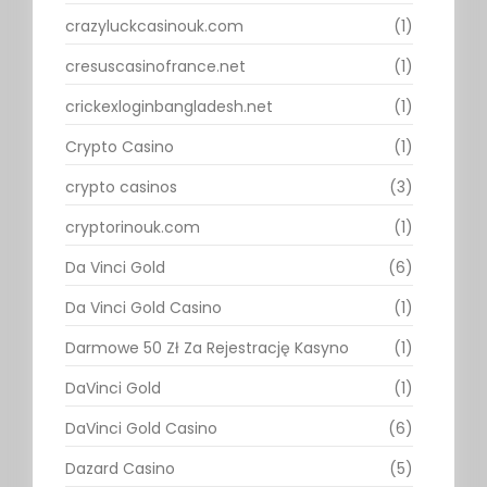
crazyluckcasinouk.com
(1)
cresuscasinofrance.net
(1)
crickexloginbangladesh.net
(1)
Crypto Casino
(1)
crypto casinos
(3)
cryptorinouk.com
(1)
Da Vinci Gold
(6)
Da Vinci Gold Casino
(1)
Darmowe 50 Zł Za Rejestrację Kasyno
(1)
DaVinci Gold
(1)
DaVinci Gold Casino
(6)
Dazard Casino
(5)