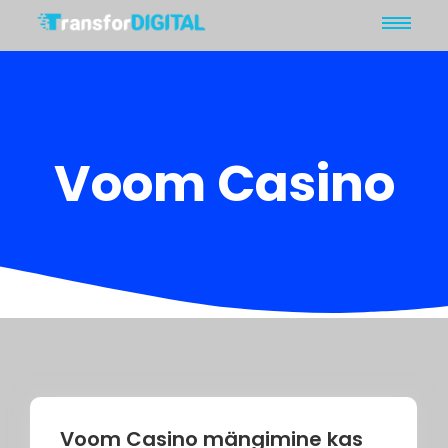
Voom Casino
Voom Casino mängimine kas