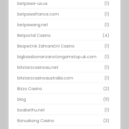
betpawa-us.us
(1)
betpawafrance.com
(1)
betpawang.net
(1)
Betportal Casino
(4)
Bezpečné Zahraniční Casino
(1)
bigbassbonanzanotongamstop.uk.com
(1)
bitstarzcasinoau.net
(1)
bitstarzcasinoaustralia.com
(1)
Bizzo Casino
(2)
blog
(11)
boabethu.net
(1)
Bonuskong Casino
(3)