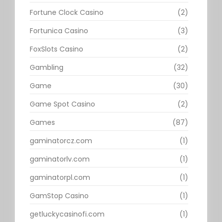
Fortune Clock Casino
(2)
Fortunica Casino
(3)
FoxSlots Casino
(2)
Gambling
(32)
Game
(30)
Game Spot Casino
(2)
Games
(87)
gaminatorcz.com
(1)
gaminatorlv.com
(1)
gaminatorpl.com
(1)
GamStop Casino
(1)
getluckycasinofi.com
(1)