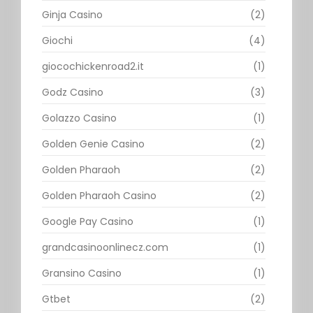
Ginja Casino
(2)
Giochi
(4)
giocochickenroad2.it
(1)
Godz Casino
(3)
Golazzo Casino
(1)
Golden Genie Casino
(2)
Golden Pharaoh
(2)
Golden Pharaoh Casino
(2)
Google Pay Casino
(1)
grandcasinoonlinecz.com
(1)
Gransino Casino
(1)
Gtbet
(2)