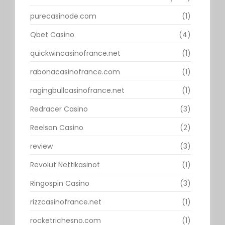
purecasinode.com
(1)
Qbet Casino
(4)
quickwincasinofrance.net
(1)
rabonacasinofrance.com
(1)
ragingbullcasinofrance.net
(1)
Redracer Casino
(3)
Reelson Casino
(2)
review
(3)
Revolut Nettikasinot
(1)
Ringospin Casino
(3)
rizzcasinofrance.net
(1)
rocketrichesno.com
(1)