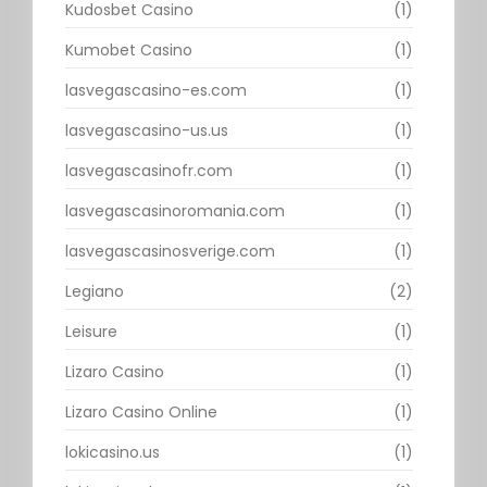
Kudosbet Casino
(1)
Kumobet Casino
(1)
lasvegascasino-es.com
(1)
lasvegascasino-us.us
(1)
lasvegascasinofr.com
(1)
lasvegascasinoromania.com
(1)
lasvegascasinosverige.com
(1)
Legiano
(2)
Leisure
(1)
Lizaro Casino
(1)
Lizaro Casino Online
(1)
lokicasino.us
(1)