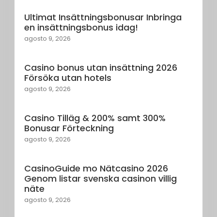
Ultimat Insättningsbonusar Inbringa
en insättningsbonus idag!
agosto 9, 2026
Casino bonus utan insättning 2026
Försöka utan hotels
agosto 9, 2026
Casino Tilläg & 200% samt 300%
Bonusar Förteckning
agosto 9, 2026
CasinoGuide mo Nätcasino 2026
Genom listar svenska casinon villig
näte
agosto 9, 2026