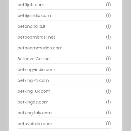
bet9jafr.com
(1)
bet9jaindia.com
(1)
betanoitalia.it
(1)
betboombrasil.net
(1)
betboommexico.com
(1)
Betcave Casino
(1)
betking-india.com
(1)
betking-tr.com
(1)
betking-uk.com
(1)
betkingde.com
(1)
betkingitaly.com
(1)
betovoitalia.com
(1)