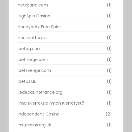
hetxpand.com
(1)
HighSpin Casino
(1)
Honeybetz Free Spins
(1)
houseoffun.us
(1)
ibetbg.com
(1)
ibetnorge.com
(1)
ibetsverige.com
(1)
ibetus.us
(1)
iledecasinofrance.org
(1)
Ilmaiskierroksia Ilman Kierrätystä
(1)
Independent Casino
(2)
instaspins.org.uk
(1)