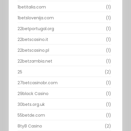
1betitalia.com
(1)
1betslovenija.com
(1)
22betportugal.org
(1)
22betscasino.it
(1)
22betscasino.pl
(1)
22betzambia.net
(1)
25
(2)
27betcasinobr.com
(1)
29black Casino
(1)
30bets.org.uk
(1)
55betde.com
(1)
8ty8 Casino
(2)