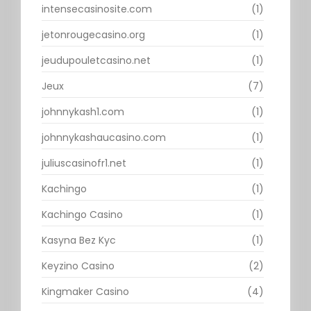
intensecasinosite.com
(1)
jetonrougecasino.org
(1)
jeudupouletcasino.net
(1)
Jeux
(7)
johnnykash1.com
(1)
johnnykashaucasino.com
(1)
juliuscasinofr1.net
(1)
Kachingo
(1)
Kachingo Casino
(1)
Kasyna Bez Kyc
(1)
Keyzino Casino
(2)
Kingmaker Casino
(4)