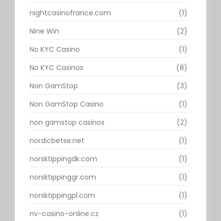
nightcasinofrance.com
(1)
Nine Win
(2)
No KYC Casino
(1)
No KYC Casinos
(8)
Non GamStop
(3)
Non GamStop Casino
(1)
non gamstop casinos
(2)
nordicbetse.net
(1)
norsktippingdk.com
(1)
norsktippinggr.com
(1)
norsktippingpl.com
(1)
nv-casino-online.cz
(1)