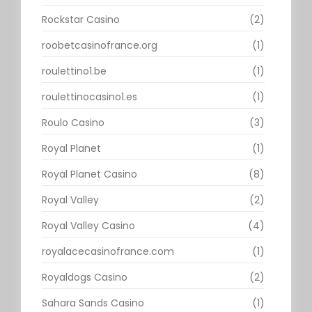
Rockstar Casino
(2)
roobetcasinofrance.org
(1)
roulettino1.be
(1)
roulettinocasino1.es
(1)
Roulo Casino
(3)
Royal Planet
(1)
Royal Planet Casino
(8)
Royal Valley
(2)
Royal Valley Casino
(4)
royalacecasinofrance.com
(1)
Royaldogs Casino
(2)
Sahara Sands Casino
(1)