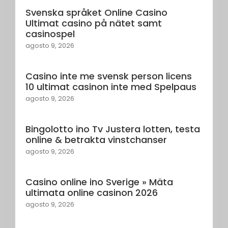
Svenska språket Online Casino
Ultimat casino på nätet samt
casinospel
agosto 9, 2026
Casino inte me svensk person licens
10 ultimat casinon inte med Spelpaus
agosto 9, 2026
Bingolotto ino Tv Justera lotten, testa
online & betrakta vinstchanser
agosto 9, 2026
Casino online ino Sverige » Mäta
ultimata online casinon 2026
agosto 9, 2026