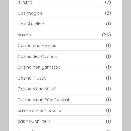
Britsino
(2)
Cas mag es
(2)
Casini Online
(1)
casino
(66)
Casino and Friends
(1)
Casino Bez Ověření
(1)
Casino non gamstop
(1)
Casino Trustly
(1)
Casino Vklad 50 Kč
(1)
Casino Vklad Přes Revolut
(1)
casino zonder crucks
(1)
casino13online.it
(1)