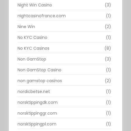
Night Win Casino
(3)
nightcasinofrance.com
(1)
Nine Win
(2)
No KYC Casino
(1)
No KYC Casinos
(8)
Non GamStop
(3)
Non GamStop Casino
(1)
non gamstop casinos
(2)
nordicbetse.net
(1)
norsktippingdk.com
(1)
norsktippinggr.com
(1)
norsktippingpl.com
(1)