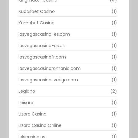
Kudosbet Casino
(1)
Kumobet Casino
(1)
lasvegascasino-es.com
(1)
lasvegascasino-us.us
(1)
lasvegascasinofr.com
(1)
lasvegascasinoromania.com
(1)
lasvegascasinosverige.com
(1)
Legiano
(2)
Leisure
(1)
Lizaro Casino
(1)
Lizaro Casino Online
(1)
lokicasino.us
(1)