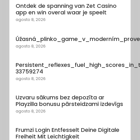
Ontdek de spanning van Zet Casino
app en win overal waar je speelt
agosto 8, 2026
Úžasná_plinko_game_v_moderním_prove
agosto 8, 2026
Persistent_reflexes_fuel_high_scores_i
33759274
agosto 8, 2026
Uzvaru sākums bez depozīta ar
Playzilla bonusu pārsteidzami izdevīgs
agosto 8, 2026
Frumzi Login Entfesselt Deine Digitale
Freiheit Mit Leichtigkeit