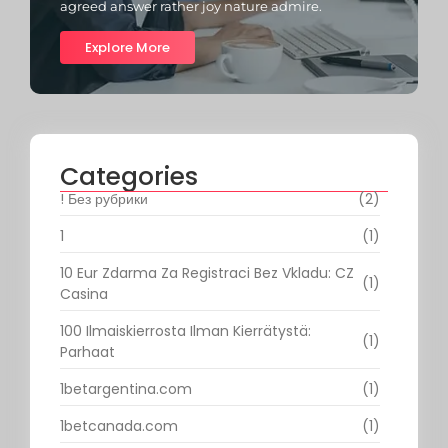
agreed answer rather joy nature admire.
Explore More
Categories
! Без рубрики
(2)
1
(1)
10 Eur Zdarma Za Registraci Bez Vkladu: CZ
(1)
Casina
100 Ilmaiskierrosta Ilman Kierrätystä:
(1)
Parhaat
1betargentina.com
(1)
1betcanada.com
(1)