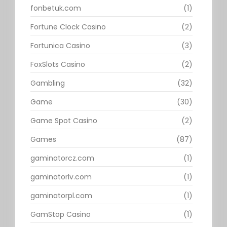
fonbetuk.com
(1)
Fortune Clock Casino
(2)
Fortunica Casino
(3)
FoxSlots Casino
(2)
Gambling
(32)
Game
(30)
Game Spot Casino
(2)
Games
(87)
gaminatorcz.com
(1)
gaminatorlv.com
(1)
gaminatorpl.com
(1)
GamStop Casino
(1)