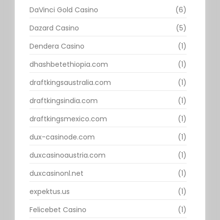
DaVinci Gold Casino
(6)
Dazard Casino
(5)
Dendera Casino
(1)
dhashbetethiopia.com
(1)
draftkingsaustralia.com
(1)
draftkingsindia.com
(1)
draftkingsmexico.com
(1)
dux-casinode.com
(1)
duxcasinoaustria.com
(1)
duxcasinonl.net
(1)
expektus.us
(1)
Felicebet Casino
(1)