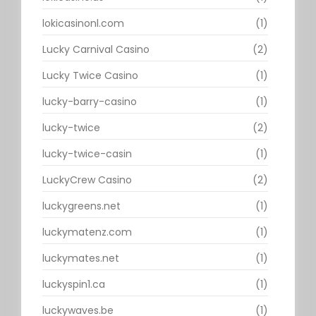
lokicasinonl.com
(1)
Lucky Carnival Casino
(2)
Lucky Twice Casino
(1)
lucky-barry-casino
(1)
lucky-twice
(2)
lucky-twice-casin
(1)
LuckyCrew Casino
(2)
luckygreens.net
(1)
luckymatenz.com
(1)
luckymates.net
(1)
luckyspin1.ca
(1)
luckywaves.be
(1)