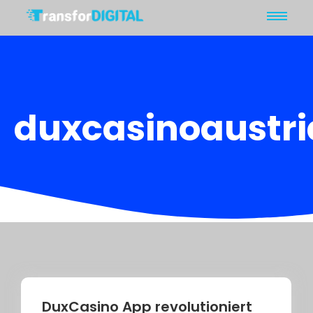
duxcasinoaustr
DuxCasino App revolutioniert