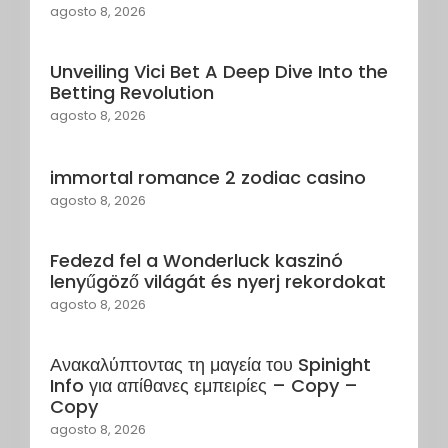
agosto 8, 2026
Unveiling Vici Bet A Deep Dive Into the
Betting Revolution
agosto 8, 2026
immortal romance 2 zodiac casino
agosto 8, 2026
Fedezd fel a Wonderluck kaszinó
lenyűgöző világát és nyerj rekordokat
agosto 8, 2026
Ανακαλύπτοντας τη μαγεία του Spinight
Info για απίθανες εμπειρίες – Copy –
Copy
agosto 8, 2026