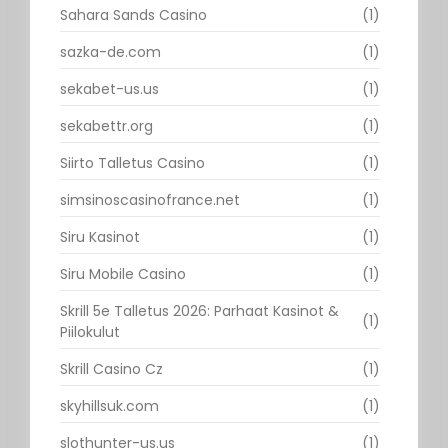
Sahara Sands Casino
(1)
sazka-de.com
(1)
sekabet-us.us
(1)
sekabettr.org
(1)
Siirto Talletus Casino
(1)
simsinoscasinofrance.net
(1)
Siru Kasinot
(1)
Siru Mobile Casino
(1)
Skrill 5e Talletus 2026: Parhaat Kasinot &
(1)
Piilokulut
Skrill Casino Cz
(1)
skyhillsuk.com
(1)
slothunter-us.us
(1)