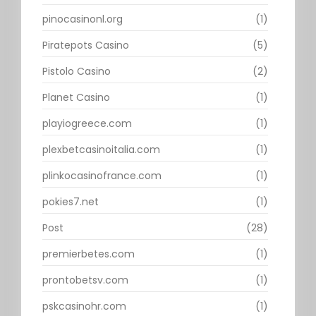
pinocasinonl.org
(1)
Piratepots Casino
(5)
Pistolo Casino
(2)
Planet Casino
(1)
playiogreece.com
(1)
plexbetcasinoitalia.com
(1)
plinkocasinofrance.com
(1)
pokies7.net
(1)
Post
(28)
premierbetes.com
(1)
prontobetsv.com
(1)
pskcasinohr.com
(1)