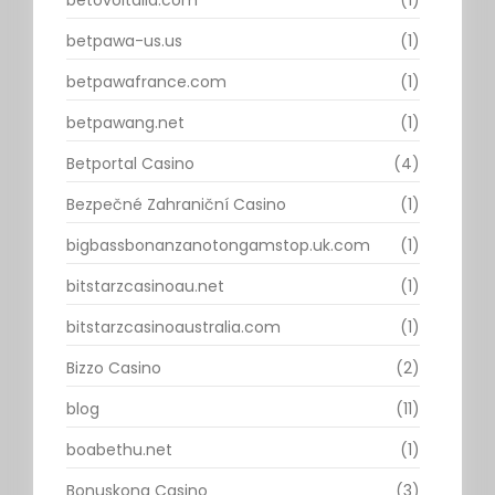
betpawa-us.us
(1)
betpawafrance.com
(1)
betpawang.net
(1)
Betportal Casino
(4)
Bezpečné Zahraniční Casino
(1)
bigbassbonanzanotongamstop.uk.com
(1)
bitstarzcasinoau.net
(1)
bitstarzcasinoaustralia.com
(1)
Bizzo Casino
(2)
blog
(11)
boabethu.net
(1)
Bonuskong Casino
(3)