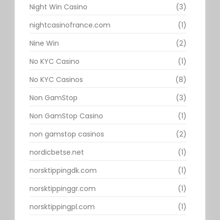
Night Win Casino
(3)
nightcasinofrance.com
(1)
Nine Win
(2)
No KYC Casino
(1)
No KYC Casinos
(8)
Non GamStop
(3)
Non GamStop Casino
(1)
non gamstop casinos
(2)
nordicbetse.net
(1)
norsktippingdk.com
(1)
norsktippinggr.com
(1)
norsktippingpl.com
(1)