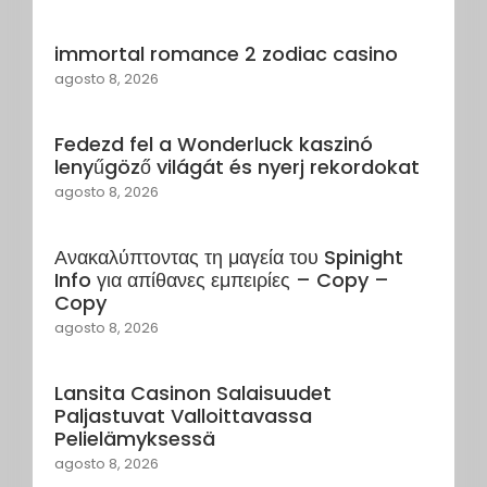
immortal romance 2 zodiac casino
agosto 8, 2026
Fedezd fel a Wonderluck kaszinó
lenyűgöző világát és nyerj rekordokat
agosto 8, 2026
Ανακαλύπτοντας τη μαγεία του Spinight
Info για απίθανες εμπειρίες – Copy –
Copy
agosto 8, 2026
Lansita Casinon Salaisuudet
Paljastuvat Valloittavassa
Pelielämyksessä
agosto 8, 2026