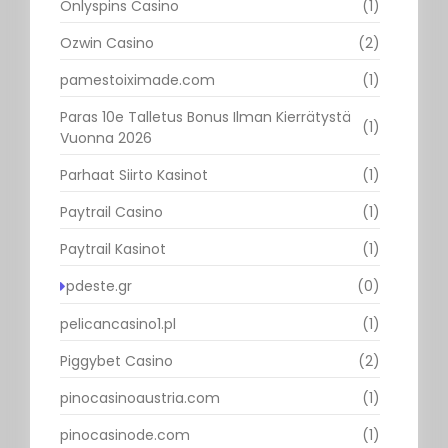
Onlyspins Casino
(1)
Ozwin Casino
(2)
pamestoiximade.com
(1)
Paras 10e Talletus Bonus Ilman Kierrätystä
(1)
Vuonna 2026
Parhaat Siirto Kasinot
(1)
Paytrail Casino
(1)
Paytrail Kasinot
(1)
pdeste.gr
(0)
pelicancasino1.pl
(1)
Piggybet Casino
(2)
pinocasinoaustria.com
(1)
pinocasinode.com
(1)