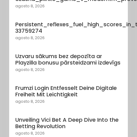
agosto 8, 2026
Persistent_reflexes_fuel_high_scores_i
33759274
agosto 8, 2026
Uzvaru sākums bez depozīta ar
Playzilla bonusu pārsteidzami izdevīgs
agosto 8, 2026
Frumzi Login Entfesselt Deine Digitale
Freiheit Mit Leichtigkeit
agosto 8, 2026
Unveiling Vici Bet A Deep Dive Into the
Betting Revolution
agosto 8, 2026