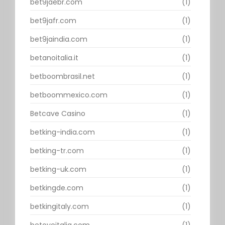
bet9jaebr.com
(1)
bet9jafr.com
(1)
bet9jaindia.com
(1)
betanoitalia.it
(1)
betboombrasil.net
(1)
betboommexico.com
(1)
Betcave Casino
(1)
betking-india.com
(1)
betking-tr.com
(1)
betking-uk.com
(1)
betkingde.com
(1)
betkingitaly.com
(1)
betovoitalia.com
(1)