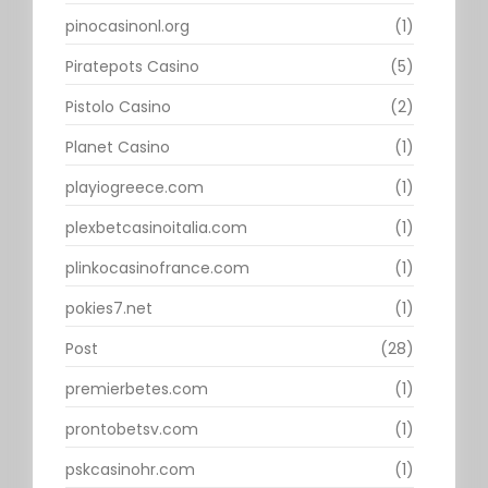
pinocasinonl.org
(1)
Piratepots Casino
(5)
Pistolo Casino
(2)
Planet Casino
(1)
playiogreece.com
(1)
plexbetcasinoitalia.com
(1)
plinkocasinofrance.com
(1)
pokies7.net
(1)
Post
(28)
premierbetes.com
(1)
prontobetsv.com
(1)
pskcasinohr.com
(1)