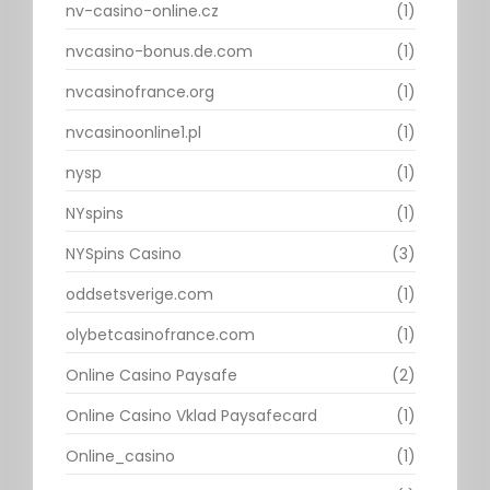
nv-casino-online.cz
(1)
nvcasino-bonus.de.com
(1)
nvcasinofrance.org
(1)
nvcasinoonline1.pl
(1)
nysp
(1)
NYspins
(1)
NYSpins Casino
(3)
oddsetsverige.com
(1)
olybetcasinofrance.com
(1)
Online Casino Paysafe
(2)
Online Casino Vklad Paysafecard
(1)
Online_casino
(1)